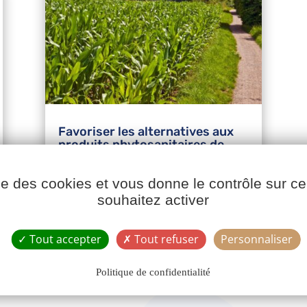
Favoriser les alternatives aux
produits phytosanitaires de
synthèse
ise des cookies et vous donne le contrôle sur 
LIRE PLUS
souhaitez activer
Tout accepter
Tout refuser
Personnaliser
Politique de confidentialité