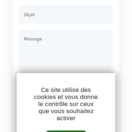
Consentement RGPD
Ce site utilise des
Les données que vous nous
cookies et vous donne
communiquerez ne seront pas transmises à
le contrôle sur ceux
que vous souhaitez
des tiers et ne seront utilisées que pour le
activer
traitement de votre demande. En validant
ce formulaire, vous consentez au stockage