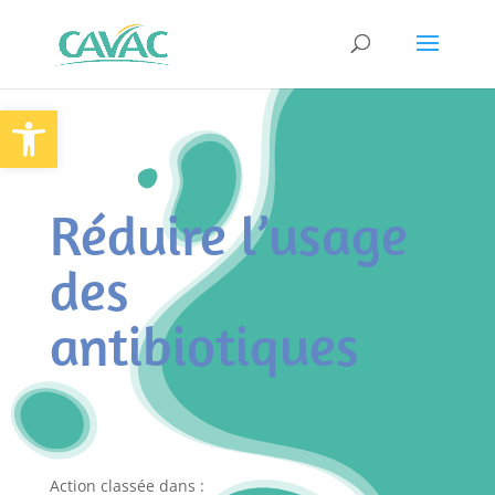
Panneau de gestion des cookies
Ouvrir la barre d’outils
Réduire l’usage
des
antibiotiques